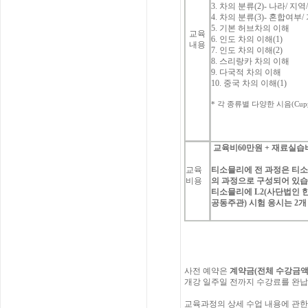
3.
차의
분류
(2)-
나라
/
지역
4.
차의
분류
(3)-
혼합여부
/
5.
기본
허브차의
이해
교육
6.
인도
차의
이해
(1)
내용
7.
인도
차의
이해
(2)
8.
스리랑카
차의
이해
9.
다국적
차의
이해
10.
중국
차의
이해
(1)
*
각
종류별
다양한
시음
(Cup
교육비
60
만원
+
재료실습
교육
티소믈리에
전
과정은
티
비용
의
과정으로
구성되어
있
티소믈리에
L2(
사단법인
공동주관
)
시험
응시는
2
개
사전
예약은
계약금
(
전체
수강금
개강
일주일
전까지
수강료를
완납
교육과정의
상세
수업
내용에
관한