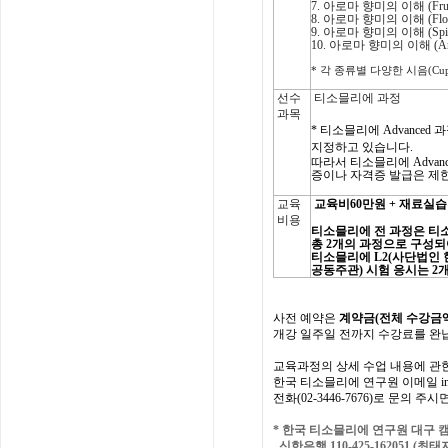
7.
아로마
향미의
이해
(Fru
8.
아로마
향미의
이해
(Flo
9.
아로마
향미의
이해
(Spi
10.
아로마
향미의
이해
(A
*
각
종류별
다양한
시음
(Cup
선수
티소믈리에 과정
과목
*
티소믈리에
Advanced
과
지정하고 있습니다.
따라서 티소믈리에
Advan
증이나 자격증 발급은 제
교육
교육비
60
만원
+
재료실습
비용
티소믈리에
전
과정은
티
총
2
개의
과정으로
구성되
티소믈리에
L2(
사단법인
공동주관
)
시험
응시는
2
사전
예약은
계약금
(
전체
수강금
개강
일주일
전까지
수강료를
완
교육과정의
상세
수업
내용에
관
한국
티소믈리에
연구원
이메일
i
전화
(02-3446-7676)
로
문의
주시
*
한국 티소믈리에 연구원 대구
신한은행 110-425-162051 (최태