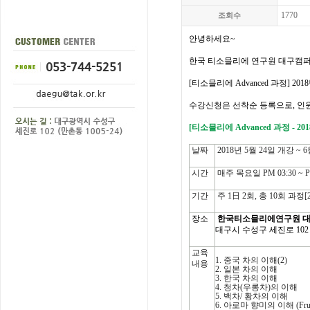
1770
조회수
안녕하세요~
한국
티소믈리에
연구원 대구캠
[
티소믈리에
Advanced
과정
] 201
수강신청은
선착순
등록으로
,
인
[
티소믈리에
Advanced
과정
- 20
날짜
2018년 5월 24일 개강 ~ 
시간
매주 목요일 PM 03:30 ~ P
기간
주 1日 2회, 총 10회 과정[
장소
한국티소믈리에연구원 
대구시 수성구 세진로 102 (
교육
1.
중국
차의
이해
(2)
내용
2.
일본
차의
이해
3.
한국
차의
이해
4.
청차
(
우롱차
)
의
이해
5.
백차
/
황차의
이해
6.
아로마
향미의
이해
(Fru