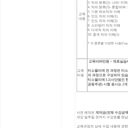
3.
차의
분류
(2)-
나라
/
지역
4.
차의
분류
(3)-
혼합여부
/
5.
기본
허브차의
이해
교육
6.
인도
차의
이해
(1)
내용
7.
인도
차의
이해
(2)
8.
스리랑카
차의
이해
9.
다국적
차의
이해
10.
중국
차의
이해
(1)
*
각
종류별
다양한
시음
(Cup
교육비
60
만원
+
재료실습
교육
티소믈리에
전
과정은
티
비용
의
과정으로
구성되어
있
티소믈리에
L2(
사단법인
공동주관
)
시험
응시는
2
개
사전
예약은
계약금
(
전체
수강금
개강
일주일
전까지
수강료를
완납
교육과정의
상세
수업
내용에
관한