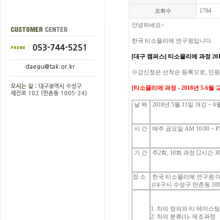
1794
조회수
안녕하세요
~
한국
티소믈리에
연구원입니다
.
[대구 캠퍼스]
티소믈리에
과정
20
수강신청은
선착순
등록으로
,
인원
[
티소믈리에
과정
- 2018년 5-6
월
날
짜
2018년 5
월 11
일 개강
~ 6
시
간
매주 금요일
AM 10:00 ~ P
기
간
주
2
회
, 10
회 과정
[2
시간
3
장 소
한국 티소믈리에 연구원 
(대구시 수성구 만촌동
100
1.
차의
정의와
티
테이스
2.
차의
분류
(1)-
제조과정