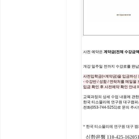
사전
예약은
계약금
(
전체
수강금
개강
일주일
전까지
수강료를
완납
사전입학금
(=
계약금
)
을 입금하신
-
수강반
/
성함
/
연락처를
메일을 
입금 확인 후 사전예약 확인 안내
교육과정의
상세
수업
내용에
관한
한국
티소믈리에
연구원
대구캠퍼
전화
(053-744-5251)
로
문의
주시
*
한국 티소믈리에 연구원 대구
캠
신한은행 110-425-16205