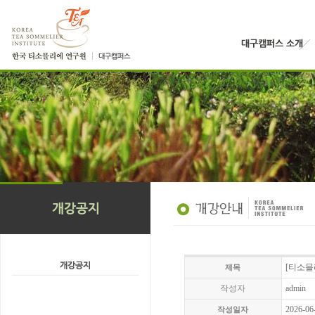
[티소믈
제목
작성자
admin
2026-06
작성일자