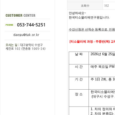
162
조회수
안녕하세요
~
한국티소믈리에연구원입니다
.
수강신청은 선착순 등록으로
,
인원
[
티소믈리에 과정
- 주중반(목)
교
날
짜
2026
년 6월 25
시
간
매주 목요일
PM 
기
간
주
1
日
2
회
,
총
1
한국티소믈리에
장 소
(대구시 수성구 
1.
차의
정의와
2.
차의
분류
(1)-