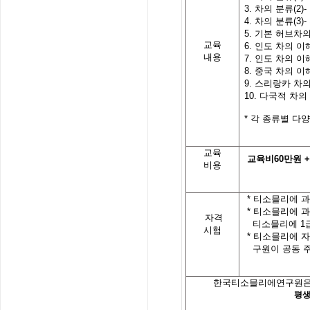
3.
차의
분류
(2)-
4.
차의
분류
(3)-
5.
기본
허브차
교육
6.
인도
차의
이
내용
7.
인도
차의
이
8.
중국 차의 이
9.
스리랑카 차의
10.
다국적 차의
*
각
종류별
다양
교육
교육비
60
만원
+
비용
*
티소믈리에 과
*
티소믈리에 
자격
티소믈리에
1
시험
*
티소믈리에 자
구원이 공동 
한국티소믈리에연구원은
평