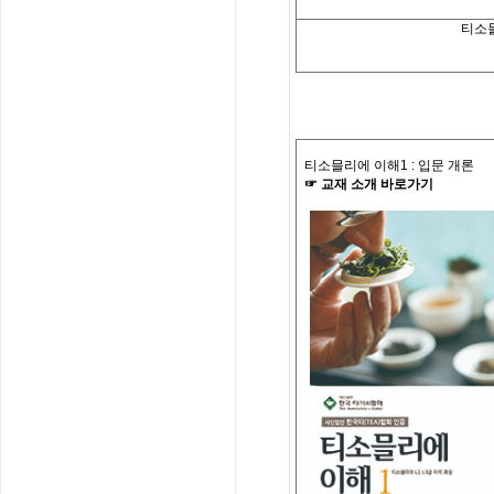
티소
티소믈리에 이해
1 :
입문 개론
☞
교재
소개
바로가기