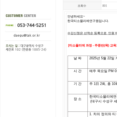
801
조회수
안녕하세요
~
한국티소믈리에연구원입니다
.
수강신청은 선착순 등록으로
,
인원 
[
티소믈리에 과정
- 주중반(목)
교육
날
짜
2025
년 5월 22일
시
간
매주 목요일
PM 01
기
간
주
1
日
2
회
,
총
10
한국티소믈리에연
장 소
(대구시 수성구 세
1.
차의
정의와
티