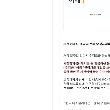
사전
예약은
계약금
(
전체
수강금액
개강
일주일
전까지
수강료를
완납
사전입학금
(=
계약금
)
을 입금하신 
-
수강반
/
성함
/
연락처를
메일을 
입금 확인 후 사전예약 확인 안내 
교육과정의
상세
수업
내용에
관한
한국
티소믈리에
연구원
대구캠퍼
전화
(053-744-5251)
로
문의
주시면
*
한국 티소믈리에 연구원 대구
캠