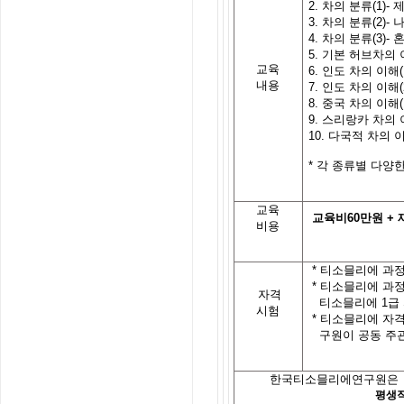
2.
차의
분류
(1)-
3.
차의
분류
(2)-
4.
차의
분류
(3)-
5.
기본
허브차의
교육
6.
인도
차의
이해
내용
7.
인도
차의
이해
8.
중국 차의 이해
9.
스리랑카 차의 
10.
다국적 차의 
*
각
종류별
다양
교육
교육비
60
만원
+
비용
*
티소믈리에 과정
*
티소믈리에 과
자격
티소믈리에
1
급
시험
*
티소믈리에 자
구원이 공동 주
한국티소믈리에연구원은
평생