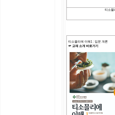
티소믈
티소믈리에 이해
1 :
입문 개론
☞
교재
소개
바로가기