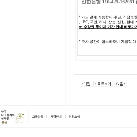
신한은행 110-425-162051
*
카드 결제 가능합니다
(
단
,
직접 방
- BC,
국민
,
하나
,
삼성
,
신한
,
현대 
☞
수강료
무이자
기간
안내
바로가
*
주차 공간이 협소하오니 가급적 