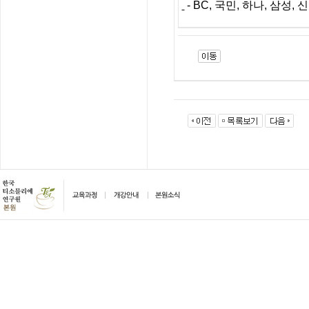
- BC,
국민
,
하나
,
삼성
,
신