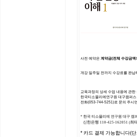
사전
예약은
계약금
(
전체
수강금액
개강
일주일
전까지
수강료를
완납
교육과정의
상세
수업
내용에
관한
한국티소믈리에연구원 대구캠퍼스
전화
(053-744-5251)
로
문의
주시
*
한국 티소믈리에 연구원 대구
캠
신한은행 110-425-162051 (최
*
카드 결제 가능합니다
(
단