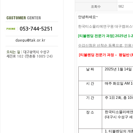
982
조회수
안녕하세요
~
한국티소믈리에연구원 대구캠퍼스
[
티블렌딩 전문가 과정
]
2025
년 1-
수강신청은 선착순 등록으로
,
인원
[
티블렌딩 전문가 과정
– 평일반 (
날
짜
2025
년 1
월
14
일
시
간
매주 화요일
AM 10
기
간
주
1
日
2
회
,
총
10
한국티소믈리에연
장 소
(대구시 수성구 세
1.
티블렌딩의 개