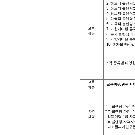
2.
허브티 블렌딩
(
3.
허브티 블렌딩
(
4.
허브티 블렌딩
(
5.
다국적 블렌딩 
6.
다국적 블렌딩 
교육
7.
가향가미된 홍
내용
8.
홍차 블렌딩의 
9.
가향가미된 홍
10.
홍차블렌딩
&
*
각 종류별 다양한
교육
교육비
60
만원
+
비용
* 티블렌딩 과정 
자격
*
티블렌딩 과정
,
시험
티블렌딩
1
급 자
*
티블렌딩 자격시
티소믈리에연구원