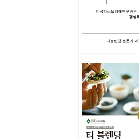
한국티소믈리에연구원은「
평생
티블렌딩 전문가
과