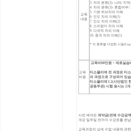
3.
차의
분류
(2)-
나라
/
지역
4.
차의
분류
(3)-
혼합여부
/
5.
기본
허브차의
이해
교육
6.
인도
차의
이해
(1)
내용
7.
인도
차의
이해
(2)
8.
스리랑카
차의
이해
9.
다국적
차의
이해
10.
중국
차의
이해
(1)
*
각
종류별
다양한
시음
(Cup
교육비
60
만원
+
재료실습
교육
티소믈리에
전
과정은
티
비용
의
과정으로
구성되어
있
티소믈리에
L2(
사단법인
공동주관
)
시험
응시는
2
개
사전
예약은
계약금
(
전체
수강금
개강
일주일
전까지
수강료를
완납
교육과정의
상세
수업
내용에
관한