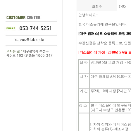
1795
조회수
안녕하세요
~
한국
티소믈리에
연구원입니다
.
[대구 캠퍼스]
티소믈리에
과정
20
수강신청은
선착순
등록으로
,
인원
[
티소믈리에
과정
- 2018년 5-6
월
날
짜
2018년 5
월 11
일 개강
~ 6
시
간
매주 금요일
AM 10:00 ~ P
기
간
주
2
회
, 10
회 과정
[2
시간
3
장 소
한국 티소믈리에 연구원 
(대구시 수성구 만촌동
100
1.
차의
정의와
티
테이스
2.
차의
분류
(1)-
제조과정