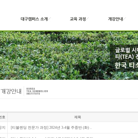
번호
제목
공지
[티블렌딩 전문가 과정] 2024년 3-4월 주중반 (화) ..