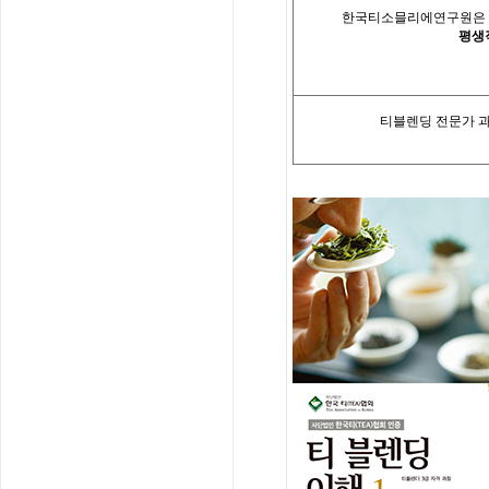
한국티소믈리에연구원은「
평생
티블렌딩 전문가