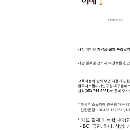
사전
예약은
계약금
(
전체
수강금
개강
일주일
전까지
수강료를
완납
교육과정의
상세
수업
내용에
관한
한국티소믈리에연구원 대구캠퍼스
전화
(053-744-5251)
로
문의
주시
*
한국 티소믈리에 연구원 대구
캠
신한은행 110-425-162051 (
*
카드 결제 가능합니다
(
- BC,
국민
,
하나
,
삼성
,