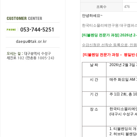
476
조회수
안녕하세요
~
한국티소믈리에연구원 대구캠퍼
[
티블렌딩 전문가 과정
]
2026
년 2
수강신청은 선착순 등록으로
,
인원
[
티블렌딩 전문가 과정
– 평일반 
날
짜
2026
년 2
월
3
일
시
간
매주 화요일
AM 1
기
간
주
1
日
2
회
,
총
1
한국티소믈리에
장 소
(대구시 수성구 세
1.
티블렌딩의 개
2.
허브티 블렌딩