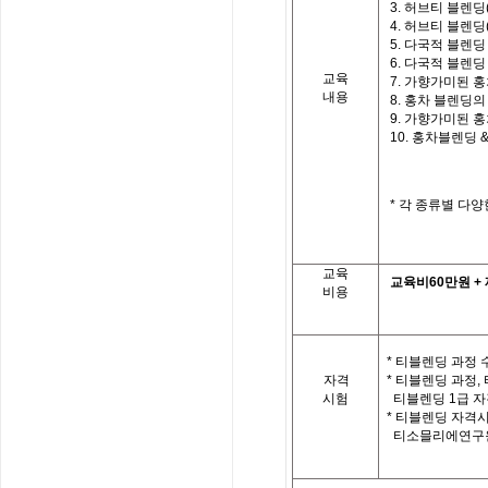
3.
허브티 블렌딩
4.
허브티 블렌딩
5.
다국적 블렌딩
6.
다국적 블렌딩
교육
7.
가향가미된 홍
내용
8.
홍차 블렌딩의
9.
가향가미된 홍
10.
홍차블렌딩
*
각 종류별 다양
교육
교육비
60
만원
+
비용
* 티블렌딩 과정 
자격
*
티블렌딩 과정
,
시험
티블렌딩
1
급 자
*
티블렌딩 자격시
티소믈리에연구원