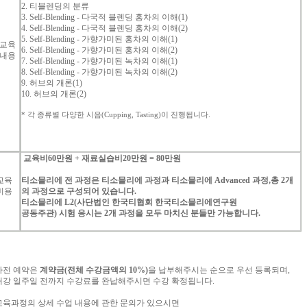
2. 티블렌딩의 분류
3.
Self-Blending - 다국적 블렌딩 홍차의 이해(1)
4.
Self-Blending - 다국적 블렌딩 홍차의 이해(2)
5.
Self-Blending - 가향가미된 홍차의 이해(1)
교육
6.
Self-Blending - 가향가미된 홍차의 이해(2)
내용
7.
Self-Blending - 가향가미된 녹차의 이해(1)
8.
Self-Blending - 가향가미된 녹차의 이해(2)
9. 허브의 개론(1)
10. 허브의 개론(2)
*
각
종류별
다양한
시음
(Cupping, Tasting)
이
진행됩니다
.
교육비
60
만원
+
재료실습비
20
만원
= 80
만원
교육
티소믈리에
전
과정은
티소믈리에
과정과
티소믈리에
Advanced
과정
,
총
2
개
비용
의
과정으로
구성되어
있습니다
.
티소믈리에
L2(
사단법인
한국티협회
한국티소믈리에연구원
공동주관
)
시험
응시는
2
개
과정을
모두
마치신
분들만
가능합니다
.
사전
예약은
계약금
(
전체
수강금액의
10%)
을
납부해주시는
순으로
우선
등록되며
,
개강
일주일
전까지
수강료를
완납해주시면
수강
확정됩니다
.
교육과정의
상세
수업
내용에
관한
문의가
있으시면