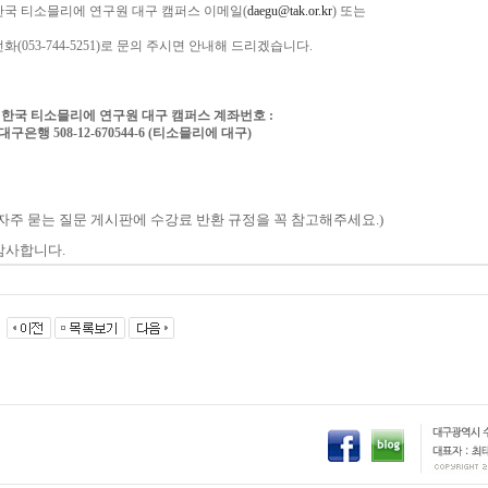
한국
티소믈리에
연구원
대구 캠퍼스 이메일(
daegu@tak.or.kr
) 또는
화(053-744-5251)
로
문의
주시면
안내해
드리겠습니다.
*
한국 티소믈리에 연구원 대구
캠퍼스
계좌번호
:
구은행 508-12-670544-6 (티소믈리에 대구)
자주
묻는
질문
게시판에
수강료
반환
규정을 꼭
참고해주세요
.)
감사합니다
.