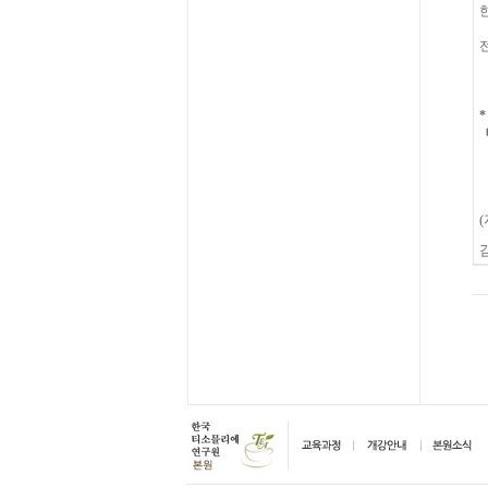
전
대
(