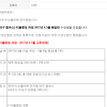
2260
조회수
안녕하세요
~
한국
티소믈리에
연구원입니다
.
[대구 캠퍼스]
티블렌딩
과정
2017년 4-5
월 평일반
수강생을
모집합니다
.
수강신청은
선착순
등록으로
,
인원
마감이
되면
수강신청이
종료됩니다
.
티블렌딩
과정
- 2017년 4-5
월
교육과정
]
날
짜
2017
년
4
월
11
일
개강
~ 5
월
9
일
종강(총 5주)
시
간
매주
화
요일
AM 10:00 ~ PM 4:30
기
간
주
1
日
2
회
, 총 10
회
과정
[2
시간
반
x 10
회
]
장 소
한국 티소믈리에 연구원 대구 캠퍼스
(대구시 수성구 만촌동
1005-24 )
1. 티블렌딩 개론