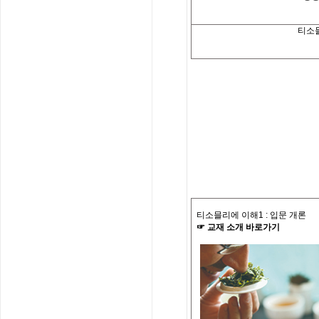
티소
티소믈리에 이해
1 :
입문 개론
☞
교재
소개
바로가기