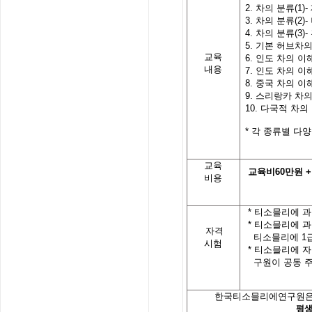
2.
차의
분류
(1)-
3.
차의
분류
(2)-
4.
차의
분류
(3)-
5.
기본
허브차
교육
6.
인도
차의
이
내용
7.
인도
차의
이
8.
중국 차의 이
9.
스리랑카 차의
10.
다국적 차의
*
각
종류별
다양
교육
교육비
60
만원
+
비용
*
티소믈리에 과
*
티소믈리에 과
자격
티소믈리에
1
시험
*
티소믈리에 자
구원이 공동 
한국티소믈리에연구원은
평