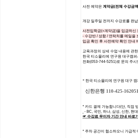
사전
예약은
계약금
(
전체
수강금
개강
일주일
전까지
수강료를
완납
사전입학금
(=
계약금
)
을 입금하신
-
수강반
/
성함
/
연락처를
메일을 
입금 확인 후 사전예약 확인 안내
교육과정의
상세
수업
내용에
관한
한국
티소믈리에
연구원
대구캠퍼
전화
(053-744-5251)
로
문의
주시
*
한국 티소믈리에 연구원 대구
캠
신한은행 110-425-16205
*
카드 결제 가능합니다
(
단
,
직접 
- BC,
국민
,
하나
,
삼성
,
신한
,
현대
☞
수강료
무이자
기간
안내
바로
*
주차 공간이 협소하오니 가급적