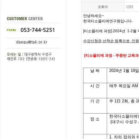
1281
조회수
안녕하세요
~
한국티소믈리에연구원입니다
.
[
티소믈리에 과정
] 2024
년 1-2
월 
수강신청은 선착순 등록으로
,
인원
[
티소믈리에 과정
- 주중반
교육과
날
짜
2024
년 1월 18
시
간
매주 목요일
AM 
기
간
주
1
日
2
회
,
총
1
한국티소믈리에
장 소
(대구시 수성구 
1.
차의
정의와