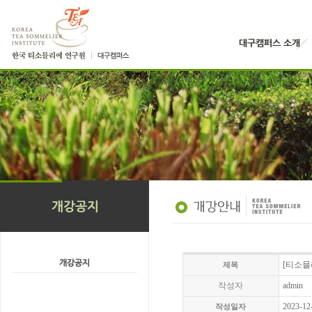
[티소믈리
제목
작성자
admin
2023-12
작성일자