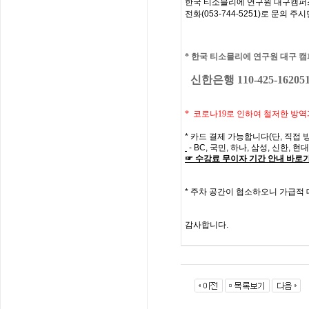
한국
티소믈리에
연구원
대구캠퍼
전화
(053-744-5251)
로
문의
주시
*
한국 티소믈리에 연구원 대구
캠
신한은행 110-425-16205
* 코로나19로 인하여 철저한 방역
*
카드 결제 가능합니다
(
단
,
직접 
- BC,
국민
,
하나
,
삼성
,
신한
,
현대
☞
수강료
무이자
기간
안내
바로
*
주차 공간이 협소하오니 가급적
감사합니다
.