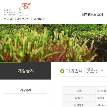
[티소믈리
제목
작성자
admin
2023-01
작성일자