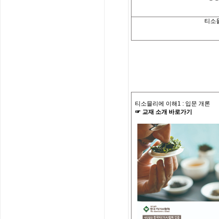
티소
티소믈리에 이해
1 :
입문 개론
☞
교재
소개
바로가기