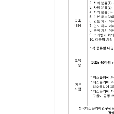
2.
차의
분류
(1)-
3.
차의
분류
(2)-
4.
차의
분류
(3)-
5.
기본
허브차
교육
6.
인도
차의
이
내용
7.
인도
차의
이
8.
중국 차의 이
9.
스리랑카 차의
10.
다국적 차의
*
각
종류별
다양
교육
교육비
60
만원
+
비용
*
티소믈리에 과
*
티소믈리에 과
자격
티소믈리에
1
시험
*
티소믈리에 자
구원이 공동 
한국티소믈리에연구원은
평