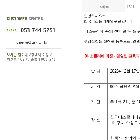
1531
조회수
안녕하세요
~
한국티소믈리에연구원입니다
.
[
티소믈리에 과정
] 2023
년 2-3
월 
수강신청은 선착순 등록으로
,
인원
[
티소믈리에 과정
- 평일반
교육과
날
짜
2023
년 2월 17
시
간
매주 금요일
AM 
기
간
주
1
日
2
회
,
총
1
한국티소믈리에
장 소
(대구시 수성구 
1.
차의
정의와