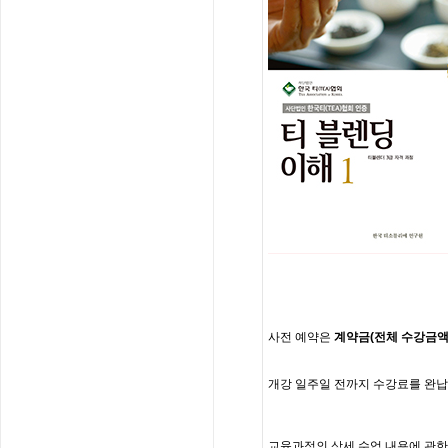
사전
예약은
계약금
(
전체
수강금
개강
일주일
전까지
수강료를
완납
교육과정의
상세
수업
내용에
관한