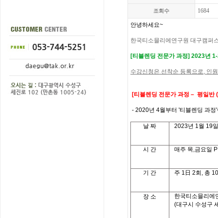
1684
조회수
안녕하세요
~
한국티소믈리에연구원 대구캠퍼
[
티블렌딩 전문가 과정
]
2023
년 1
수강신청은 선착순 등록으로
,
인원
[
티블렌딩 전문가 과정
– 평일반 
- 2020년 4월부터 '티블렌딩 과정
날
짜
2023
년
1
월
19
일
시
간
매주 목,금요일
PM
기
간
주
1
日
2
회
,
총
1
한국티소믈리에
장 소
(대구시 수성구 세