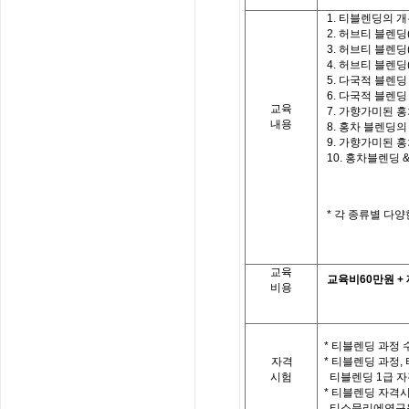
1.
티블렌딩의 개
2.
허브티 블렌딩
3.
허브티 블렌딩
4.
허브티 블렌딩
5.
다국적 블렌딩
6.
다국적 블렌딩
교육
7.
가향가미된 홍
내용
8.
홍차 블렌딩의
9.
가향가미된 홍
10.
홍차블렌딩
*
각 종류별 다양
교육
교육비
60
만원
+
비용
* 티블렌딩 과정 
자격
*
티블렌딩 과정
,
시험
티블렌딩
1
급 자
*
티블렌딩 자격시
티소믈리에연구원