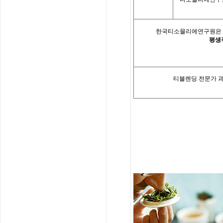
한국티소믈리에연구원은「
평생
티블렌딩 전문가