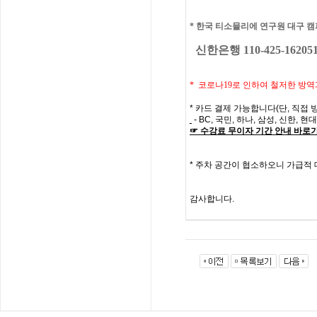
*
한국 티소믈리에 연구원 대구
캠
신한은행 110-425-16205
* 코로나19로 인하여 철저한 방역
*
카드 결제 가능합니다
(
단
,
직접 
- BC,
국민
,
하나
,
삼성
,
신한
,
현대
☞
수강료
무이자
기간
안내
바로
*
주차 공간이 협소하오니 가급적
감사합니다
.