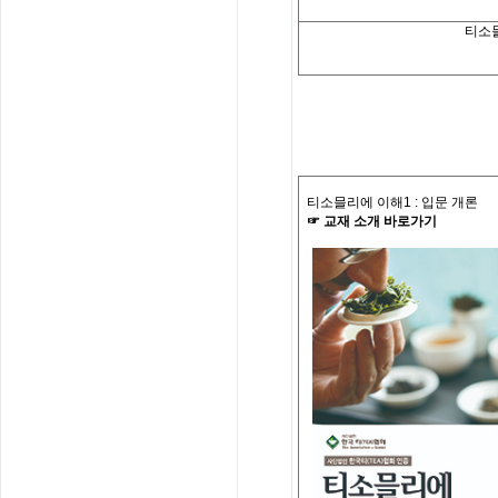
티소
티소믈리에 이해
1 :
입문 개론
☞
교재
소개
바로가기