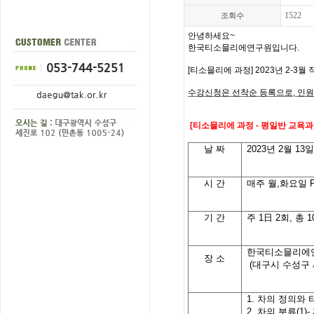
1522
조회수
안녕하세요
~
한국티소믈리에연구원입니다
.
[
티소믈리에 과정
] 2023
년 2-3
월 
수강신청은 선착순 등록으로
,
인원
[
티소믈리에 과정
- 평일반
교육과
날
짜
2023
년 2월 13
시
간
매주 월,화요일
P
기
간
주
1
日
2
회
,
총
1
한국티소믈리에
장 소
(대구시 수성구 
1.
차의
정의와
2.
차의
분류
(1)-