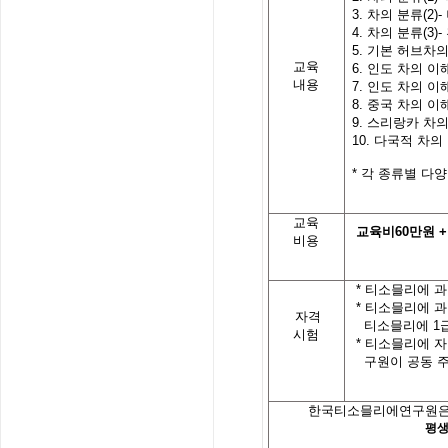
3.
차의
분류
(2)-
4.
차의
분류
(3)-
5.
기본
허브차
교육
6.
인도
차의
이
내용
7.
인도
차의
이
8.
중국 차의 이
9.
스리랑카 차의
10.
다국적 차의
*
각
종류별
다양
교육
교육비
60
만원
+
비용
*
티소믈리에 과
*
티소믈리에 과
자격
티소믈리에
1
시험
*
티소믈리에 자
구원이 공동 
한국티소믈리에연구원은
평