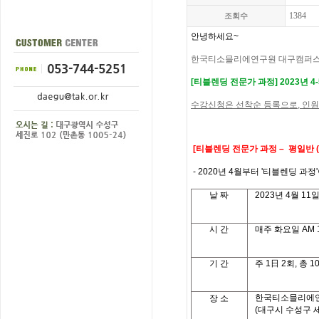
1384
조회수
안녕하세요
~
한국티소믈리에연구원 대구캠퍼
[
티블렌딩 전문가 과정
]
2023
년 4
수강신청은 선착순 등록으로
,
인원
[
티블렌딩 전문가 과정
– 평일반 
- 2020년 4월부터 '티블렌딩 과정
날
짜
2023
년
4
월
11
일
시
간
매주 화요일
AM 1
기
간
주
1
日
2
회
,
총
1
한국티소믈리에
장 소
(대구시 수성구 세