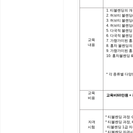
1.
티블렌딩의 개
2.
허브티 블렌딩
3.
허브티 블렌딩
4.
허브티 블렌딩
5.
다국적 블렌딩
6.
다국적 블렌딩
교육
7.
가향가미된 홍
내용
8.
홍차 블렌딩의
9.
가향가미된 홍
10.
홍차블렌딩
*
각 종류별 다양
교육
교육비
60
만원
+
비용
* 티블렌딩 과정 
자격
*
티블렌딩 과정
,
시험
티블렌딩
1
급 자
*
티블렌딩 자격시