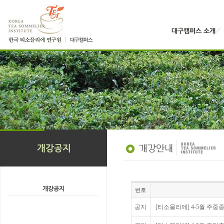
번호
공지
[티소믈리에] 4-5월 주중