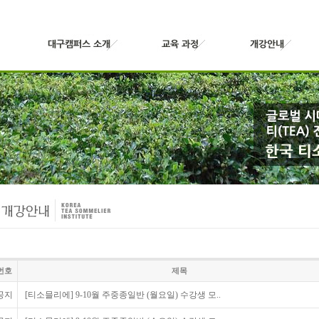
번호
제목
공지
[티소믈리에] 9-10월 주중종일반 (월요일) 수강생 모..